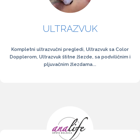
ULTRAZVUK
Kompletni ultrazvučni pregledi, Ultrazvuk sa Color
Dopplerom, Ultrazvuk štitne žlezde, sa podviličnim i
pljuvačnim žlezdama...