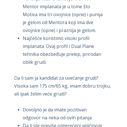
Mentor implanata je u tome što
Motiva ima tri ovojnice (opne) i punija
je gelom od Mentora koji ima dve
ovojnice (opne) i praznija je gelom.
Najčešće koristimo visoki profil
implanata. Ovaj profil i Dual Plane
tehnika obezbeđuje prelep, prirodan
oblik grudi.
Da li sam ja kandidat za uvećanje grudi?
Visoka sam 175 cm/65 kg, imam dobru trojku,
ali ipak želim veće grudi?
Dovoljno je da imate pozitivan
odgovor na neka od ovih pitanja:
Da li ste previše opterećeni veličinom