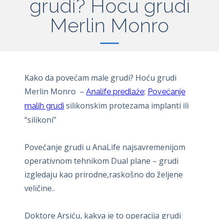
grudi? Hoću grudi
Merlin Monro
Kako da povećam male grudi? Hoću grudi
Merlin Monro –
:
Analife predlaže
Povećanje
silikonskim protezama implanti ili
malih grudi
“silikoni”
Povećanje grudi u AnaLife najsavremenijom
operativnom tehnikom Dual plane – grudi
izgledaju kao prirodne,raskošno do željene
veličine..
Doktore Arsiću, kakva je to operacija grudi