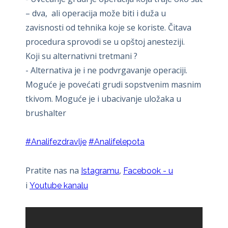
– dva, ali operacija može biti i duža u
zavisnosti od tehnika koje se koriste. Čitava
procedura sprovodi se u opštoj anesteziji.
Koji su alternativni tretmani ?
- Alternativa je i ne podvrgavanje operaciji.
Moguće je povećati grudi sopstvenim masnim
tkivom. Moguće je i ubacivanje uložaka u
brushalter
#Analifezdravlje
#Analifelepota
Pratite nas na
,
Istagramu
Facebook - u
i
Youtube kanalu