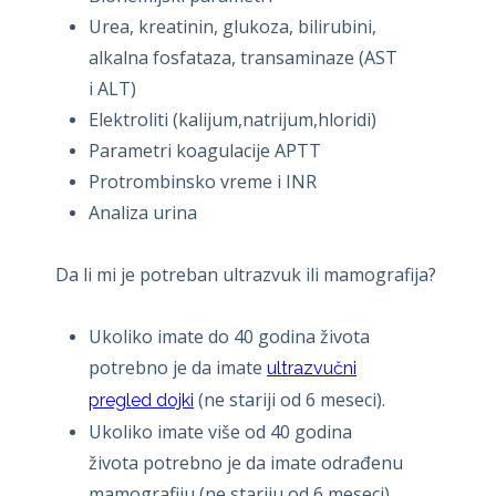
Urea, kreatinin, glukoza, bilirubini,
alkalna fosfataza, transaminaze (AST
i ALT)
Elektroliti (kalijum,natrijum,hloridi)
Parametri koagulacije APTT
Protrombinsko vreme i INR
Analiza urina
Da li mi je potreban ultrazvuk ili mamografija?
Ukoliko imate do 40 godina života
potrebno je da imate
ultrazvučni
(ne stariji od 6 meseci).
pregled dojki
Ukoliko imate više od 40 godina
života potrebno je da imate odrađenu
mamografiju (ne stariju od 6 meseci)