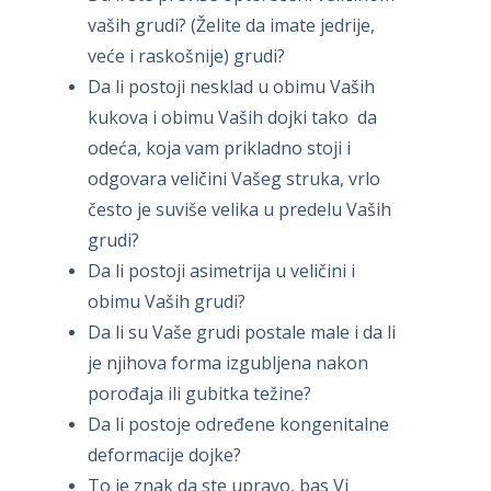
vaših grudi? (Želite da imate jedrije,
veće i raskošnije) grudi?
Da li postoji nesklad u obimu Vaših
kukova i obimu Vaših dojki tako da
odeća, koja vam prikladno stoji i
odgovara veličini Vašeg struka, vrlo
često je suviše velika u predelu Vaših
grudi?
Da li postoji asimetrija u veličini i
obimu Vaših grudi?
Da li su Vaše grudi postale male i da li
je njihova forma izgubljena nakon
porođaja ili gubitka težine?
Da li postoje određene kongenitalne
deformacije dojke?
To je znak da ste upravo, bas Vi