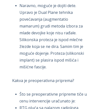
Naravno, moguće je dojiti dete.
Upravo je Dual Plane tehnika
povećavanja (augmentatio
mamarum) grudi metoda izbora za
mlade devojke koje nisu rađale.
Silikonska proteza je ispod mlečne
žlezde koja se ne dira. Samim tim je
moguće dojenje. Proteza (silikonski
implant) se plasira ispod mišića i
mišićne fascije.
Kakva je preoperativna priprema?
Što se preoperativne pripreme tiče u
cenu intervencije uračunato je:
RTG pluća sa nalazom radiologa