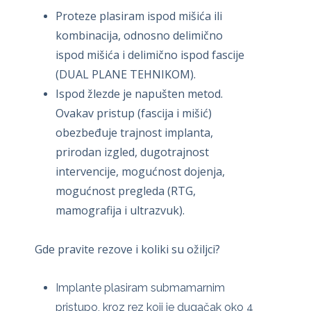
Proteze plasiram ispod mišića ili
kombinacija, odnosno delimično
ispod mišića i delimično ispod fascije
(DUAL PLANE TEHNIKOM).
Ispod žlezde je napušten metod.
Ovakav pristup (fascija i mišić)
obezbeđuje trajnost implanta,
prirodan izgled, dugotrajnost
intervencije, mogućnost dojenja,
mogućnost pregleda (RTG,
mamografija i ultrazvuk).
Gde pravite rezove i koliki su ožiljci?
Implante plasiram submamarnim
pristupo, kroz rez koji je dugačak oko 4