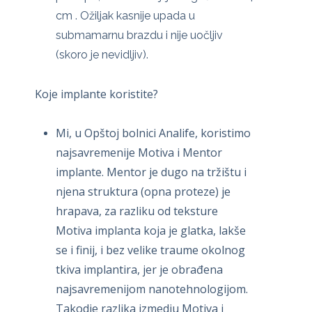
cm . Ožiljak kasnije upada u
submamarnu brazdu i nije uočljiv
(skoro je nevidljiv).
Koje implante koristite?
Mi, u Opštoj bolnici Analife, koristimo
najsavremenije Motiva i Mentor
implante. Mentor je dugo na tržištu i
njena struktura (opna proteze) je
hrapava, za razliku od teksture
Motiva implanta koja je glatka, lakše
se i finij, i bez velike traume okolnog
tkiva implantira, jer je obrađena
najsavremenijom nanotehnologijom.
Takodje razlika izmedju Motiva i