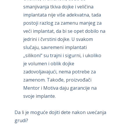
smanjivanja tkiva dojke i veličina
implantata nije više adekvatna, tada
postoji razlog za zamenu manjeg za
veći implantat, da bi se opet dobilo na
jedrini i čvrstini dojke. U svakom
slučaju, savremeni implantati
„silikoni“ su trajni i sigurni, i ukoliko
je volumen i oblik dojke
zadovoljavajući, nema potrebe za
zamenom. Takođe, proizvođači
Mentor i Motiva daju garancije na
svoje implante.
Da li je moguće dojiti dete nakon uvećanja
grudi?