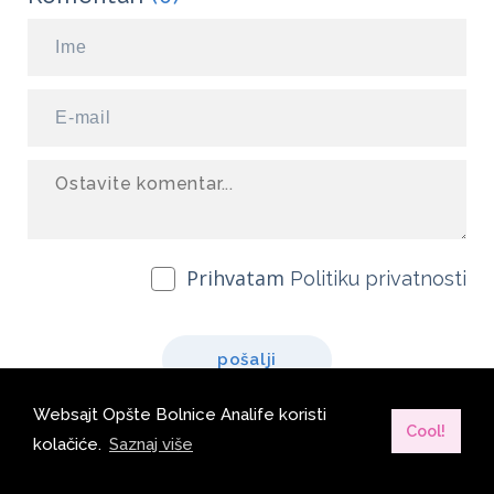
Prihvatam
Politiku privatnosti
pošalji
Websajt Opšte Bolnice Analife koristi
Cool!
kolačiće.
Saznaj više