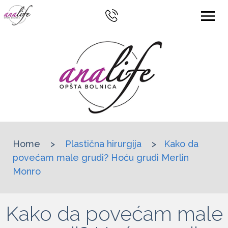
Home
>
Plastična hirurgija
>
Kako da
povećam male grudi? Hoću grudi Merlin
Monro
Kako da povećam male