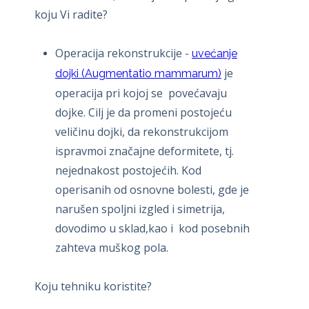
koju Vi radite?
Operacija rekonstrukcije -
uvećanje
je
dojki (Augmentatio mammarum)
operacija pri kojoj se povećavaju
dojke. Cilj je da promeni postojeću
veličinu dojki, da rekonstrukcijom
ispravmoi značajne deformitete, tj.
nejednakost postojećih. Kod
operisanih od osnovne bolesti, gde je
narušen spoljni izgled i simetrija,
dovodimo u sklad,kao i kod posebnih
zahteva muškog pola.
Koju tehniku koristite?