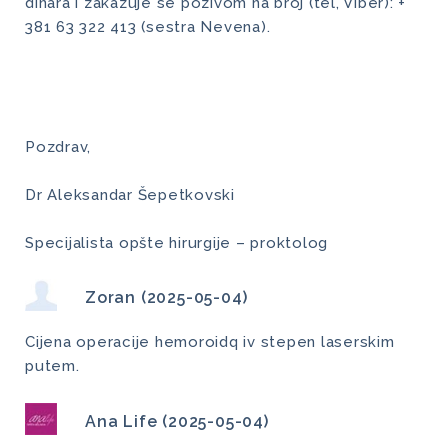
dinara i zakazuje se pozivom na broj (tel, Viber): +
381 63 322 413 (sestra Nevena).
Pozdrav,
Dr Aleksandar Šepetkovski
Specijalista opšte hirurgije – proktolog
Zoran (2025-05-04)
Cijena operacije hemoroidq iv stepen laserskim
putem.
Ana Life (2025-05-04)