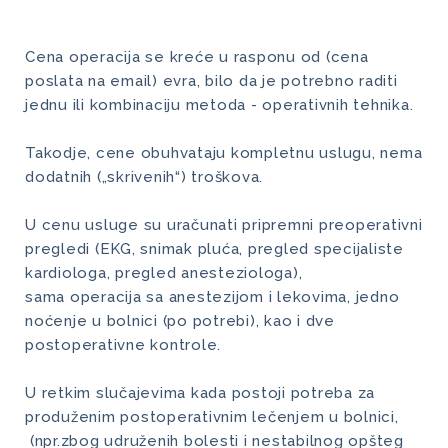
Cena operacija se kreće u rasponu od (cena
poslata na email) evra, bilo da je potrebno raditi
jednu ili kombinaciju metoda - operativnih tehnika.
Takodje, cene obuhvataju kompletnu uslugu, nema
dodatnih („skrivenih“) troškova.
U cenu usluge su uračunati pripremni preoperativni
pregledi (EKG, snimak pluća, pregled specijaliste
kardiologa, pregled anesteziologa),
sama operacija sa anestezijom i lekovima, jedno
noćenje u bolnici (po potrebi), kao i dve
postoperativne kontrole.
U retkim slučajevima kada postoji potreba za
produženim postoperativnim lečenjem u bolnici,
(npr.zbog udruženih bolesti i nestabilnog opšteg