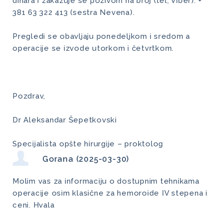
dinara i zakazuje se pozivom na broj (tel, Viber): +
381 63 322 413 (sestra Nevena).
Pregledi se obavljaju ponedeljkom i sredom a
operacije se izvode utorkom i četvrtkom.
Pozdrav,
Dr Aleksandar Šepetkovski
Specijalista opšte hirurgije – proktolog
Gorana (2025-03-30)
Molim vas za informaciju o dostupnim tehnikama
operacije osim klasične za hemoroide IV stepena i
ceni. Hvala