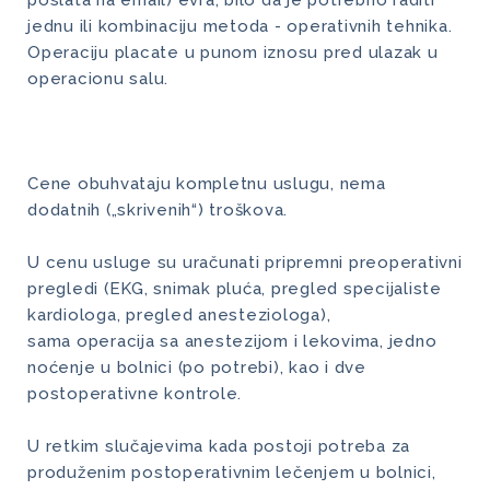
poslata na email) evra, bilo da je potrebno raditi
jednu ili kombinaciju metoda - operativnih tehnika.
Operaciju placate u punom iznosu pred ulazak u
operacionu salu.
Cene obuhvataju kompletnu uslugu, nema
dodatnih („skrivenih“) troškova.
U cenu usluge su uračunati pripremni preoperativni
pregledi (EKG, snimak pluća, pregled specijaliste
kardiologa, pregled anesteziologa),
sama operacija sa anestezijom i lekovima, jedno
noćenje u bolnici (po potrebi), kao i dve
postoperativne kontrole.
U retkim slučajevima kada postoji potreba za
produženim postoperativnim lečenjem u bolnici,