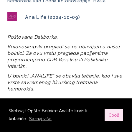
hemoroida kao i cena kolonoskopije. Hvala
Ana Life (2024-10-09)
Poštovana Daliborka,
Kolonoskopski pregledi se ne obavljaju u našoj 
bolnici. Za ovu vrstu pregleda pacijentima 
preporučujemo CDB Vesalisu ili Polikliniku 
Intertim.
U bolnici „ANALIFE" se obavlja lečenje, kao i sve 
vrste savremenog hirurškog tretmana 
hemoroida.
LHP (laserska hemoroidoplastika) 
EMERALD -  LIGASURE hemoroidektomija 
Websajt Opšte Bolnice Analife koristi
Cool!
THD  (transanalna hemoroidalna dearterilizacija) 
kolačiće.
Saznaj više
Cena operacija se kreće u rasponu 
(cena poslata 