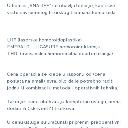
U bolnici „ANALIFE“ se obavlja lečenje, kao i sve
vrste savremenog hirurškog tretmana hemoroida.
LHP (laserska hemoroidoplastika)
EMERALD - LIGASURE hemoroidektomija
THD (transanalna hemoroidalna dearterilizacija)
Cena operacija se kreće u rasponu od (cena
poslata na email) evra, bilo da je potrebno raditi
jednu ili kombinaciju metoda - operativnih tehnika.
Takodje, cene obuhvataju kompletnu uslugu, nema
dodatnih („skrivenih“) troškova.
U cenu usluge su uračunati pripremni preoperativni