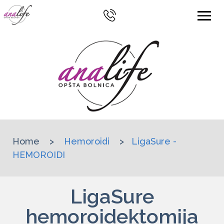
Home
>
Hemoroidi
>
LigaSure -
HEMOROIDI
LigaSure
hemoroidektomija