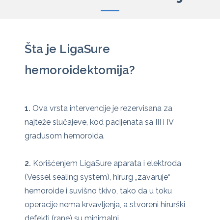
Šta je LigaSure
hemoroidektomija?
1.
Ova vrsta intervencije je rezervisana za
najteže slučajeve, kod pacijenata sa III i IV
gradusom hemoroida.
2.
Korišćenjem LigaSure aparata i elektroda
(Vessel sealing system), hirurg „zavaruje“
hemoroide i suvišno tkivo, tako da u toku
operacije nema krvavljenja, a stvoreni hirurški
defekti (rane) su minimalni.