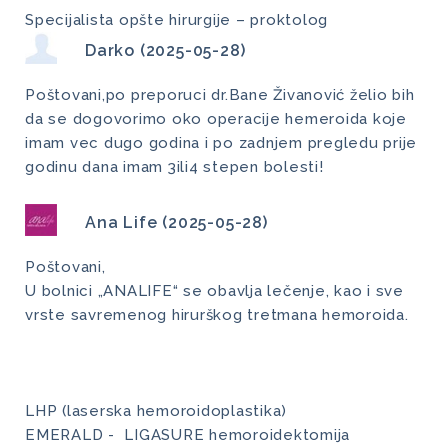
Specijalista opšte hirurgije – proktolog
Darko (2025-05-28)
Poštovani,po preporuci dr.Bane Živanović želio bih
da se dogovorimo oko operacije hemeroida koje
imam vec dugo godina i po zadnjem pregledu prije
godinu dana imam 3ili4 stepen bolesti!
Ana Life (2025-05-28)
Poštovani,
U bolnici „ANALIFE“ se obavlja lečenje, kao i sve
vrste savremenog hirurškog tretmana hemoroida.
LHP (laserska hemoroidoplastika)
EMERALD - LIGASURE hemoroidektomija