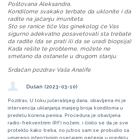
Poštovana Aleksandra,
Kondilome svakako terbate da uklonite i da 
radite na jačanju imuniteta.
Sto se ranice tiče Vas ginekolog će Vas 
sigurno adekvatno posavetovati sta trebate 
da radite (da se prati ili da se uradi biopsija)
Kada rešite te probleme, možete ne 
smetano da ostanete u drugom stanju.
Srdačan pozdrav Vaša Analife
Dušan (2023-03-10)
Pozdrav, U toku jučerašnjeg dana, obavljena mi je
intervencija uklanjanja manjeg broja kondiloma u
predelu korena penisa. Procedura je obavljena
radio-frekventnim (RF) nožem, i činilo se da je sve
proteklo kako treba, no jutros sam se probudio sa
umereno intenzivnim osećajem pečenja u predelu