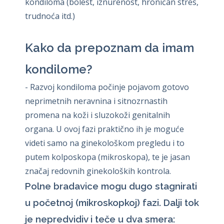
kondiloma (bolest, iznurenost, hroničan stres,
trudnoća itd.)
Kako da prepoznam da imam
kondilome?
- Razvoj kondiloma počinje pojavom gotovo
neprimetnih neravnina i sitnozrnastih
promena na koži i sluzokoži genitalnih
organa. U ovoj fazi praktično ih je moguće
videti samo na ginekološkom pregledu i to
putem kolposkopa (mikroskopa), te je jasan
značaj redovnih ginekoloških kontrola.
Polne bradavice mogu dugo stagnirati
u početnoj (mikroskopkoj) fazi. Dalji tok
je nepredvidiv i teče u dva smera: