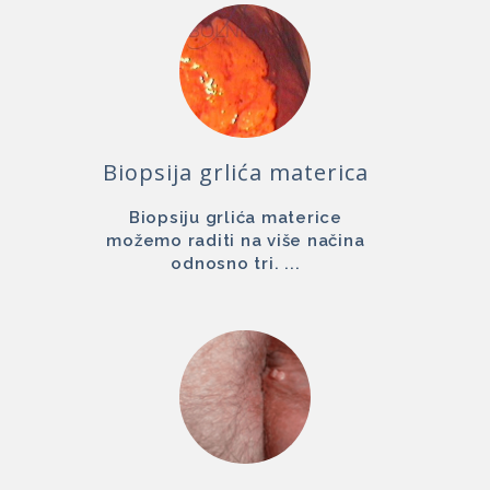
Biopsija grlića materica
Biopsiju grlića materice
možemo raditi na više načina
odnosno tri. ...