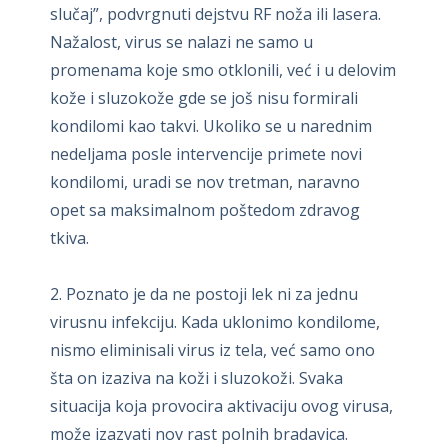
slučaj”, podvrgnuti dejstvu RF noža ili lasera.
Nažalost, virus se nalazi ne samo u
promenama koje smo otklonili, već i u delovim
kože i sluzokože gde se još nisu formirali
kondilomi kao takvi. Ukoliko se u narednim
nedeljama posle intervencije primete novi
kondilomi, uradi se nov tretman, naravno
opet sa maksimalnom poštedom zdravog
tkiva.
2. Poznato je da ne postoji lek ni za jednu
virusnu infekciju. Kada uklonimo kondilome,
nismo eliminisali virus iz tela, već samo ono
šta on izaziva na koži i sluzokoži. Svaka
situacija koja provocira aktivaciju ovog virusa,
može izazvati nov rast polnih bradavica.