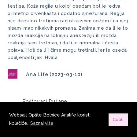
testisa. Koža regije u kojoj osećam bol je jedva
primetno crvenkasta i dodatno smežurana. Regija
nije direktno tretirana radiotalasnim nožem i na njoj
nisam imao nikakvih promena. Zanima me da li je to
možda reakcija na lokalnu anesteziju ili možda
reakcija sam tretman, i da li je normalna i česta
pojava, i još da li i čime mogu tretirati, jer je osećaj
upaljenosti jak. Hvala
Ana Life (2023-03-10)
Poštovani Dušane,
Molimo Vas da se javite ustanovi gde 
Websajt Opšte Bolnice Analife koristi
Cool!
ste radili intervenciju kako bi Vas 
kolačiće.
Saznaj više
spojili sa lekarom koji je izvrsio istu i 
kako bi ste dobili adekvatan savet.