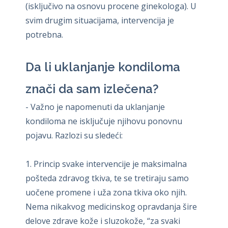
(isključivo na osnovu procene ginekologa). U
svim drugim situacijama, intervencija je
potrebna.
Da li uklanjanje kondiloma
znači da sam izlečena?
- Važno je napomenuti da uklanjanje
kondiloma ne isključuje njihovu ponovnu
pojavu. Razlozi su sledeći:
1. Princip svake intervencije je maksimalna
pošteda zdravog tkiva, te se tretiraju samo
uočene promene i uža zona tkiva oko njih.
Nema nikakvog medicinskog opravdanja šire
delove zdrave kože i sluzokože, “za svaki