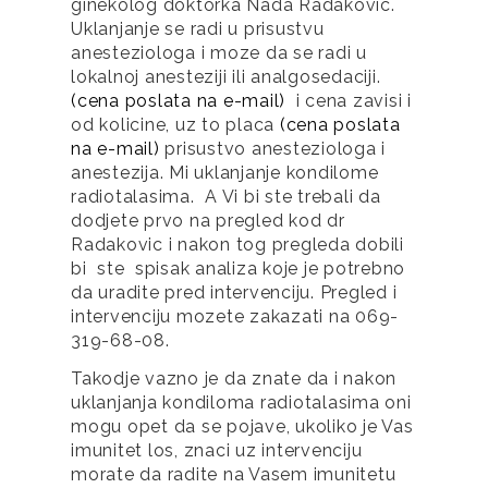
ginekolog doktorka Nada Radakovic. 
Uklanjanje se radi u prisustvu 
anesteziologa i moze da se radi u 
lokalnoj anesteziji ili analgosedaciji. 
(cena poslata na e-mail) 
 i cena zavisi i 
od kolicine, uz to placa 
(cena poslata 
na e-mail)
 prisustvo anesteziologa i 
anestezija. Mi uklanjanje kondilome  
radiotalasima.  A Vi bi ste trebali da 
dodjete prvo na pregled kod dr 
Radakovic i nakon tog pregleda dobili 
bi  ste  spisak analiza koje je potrebno 
da uradite pred intervenciju. Pregled i 
intervenciju mozete zakazati na 069-
319-68-08.
Takodje vazno je da znate da i nakon 
uklanjanja kondiloma radiotalasima oni 
mogu opet da se pojave, ukoliko je Vas 
imunitet los, znaci uz intervenciju 
morate da radite na Vasem imunitetu 