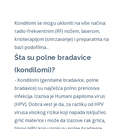
Kondilomi se mogu ukloniti na više načina:
radio-frekventnim (RF) nožem, laserom,
krioterapijom (smrzavanje) i preparatma na
bazi podofilina...
Šta su polne bradavice
(kondilomi)?
- Kondilomi (genitalne bradavice, polne
bradavice) su najčešća polno prenosiva
infekcija. Izaziva je Humani papiloma virus
(HPV). Dobra vest je da, za razliku od HPV
virusa visokog rizika koji napada isključivo
grlić materice i može da izazove rak grlića,
tipovi HPV koji uzrokuju polne bradavice,