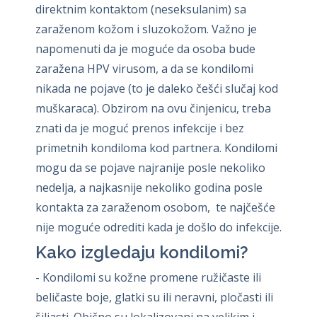
direktnim kontaktom (neseksulanim) sa
zaraženom kožom i sluzokožom. Važno je
napomenuti da je moguće da osoba bude
zaražena HPV virusom, a da se kondilomi
nikada ne pojave (to je daleko češći slučaj kod
muškaraca). Obzirom na ovu činjenicu, treba
znati da je moguć prenos infekcije i bez
primetnih kondiloma kod partnera. Kondilomi
mogu da se pojave najranije posle nekoliko
nedelja, a najkasnije nekoliko godina posle
kontakta za zaraženom osobom, te najčešće
nije moguće odrediti kada je došlo do infekcije.
Kako izgledaju kondilomi?
- Kondilomi su kožne promene ružičaste ili
beličaste boje, glatki su ili neravni, pločasti ili
šiljasti. Obično su lokalizovani na velikim i