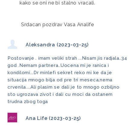
kako se oni ne bi stalno vracali.
 Srdacan pozdrav Vasa Analife
Aleksandra (2023-03-25)
Postovanje . imam veliki strah ...Nisam jis radjala..34
god .Nemam partnera..Uocena mi je ranica i
kondilomi...Dr minlefi sekret reko mi ke da je
situacija mnogo bilja od pre tri meseca,nema
crvenila....Ali plasim se dali je to mnogo ozbiljno
sto ugrozava zivot i dali cu moci da ostanem
trudna zbog toga
Ana Life (2023-03-25)