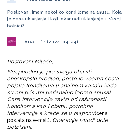
Postovani, imam nekoliko kondiloma na anusu. Koja
je cena uklanjanja i koji lekar radi uklanjanje u Vasoj
bolnici?
Ana Life (2024-04-24)
Poštovani Miloše,
Neophodno je pre svega obaviti 
anoskopski pregled, pošto je veoma česta 
pojava kondiloma u analnom kanalu kada 
su oni prisutni perianalno (pored anusa). 
Cena intervencije zavisi od raširenosti 
kondiloma kao i obimu potrebne 
intervencije a kreće se u rasponu
(cena 
. Operacije izvodi dole 
poslata na e-mail)
potpisani.