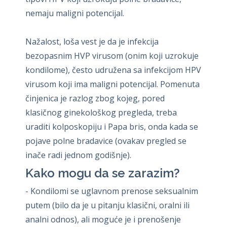
nemaju maligni potencijal.
Nažalost, loša vest je da je infekcija
bezopasnim HVP virusom (onim koji uzrokuje
kondilome), često udružena sa infekcijom HPV
virusom koji ima maligni potencijal. Pomenuta
činjenica je razlog zbog kojeg, pored
klasičnog ginekološkog pregleda, treba
uraditi kolposkopiju i Papa bris, onda kada se
pojave polne bradavice (ovakav pregled se
inače radi jednom godišnje).
Kako mogu da se zarazim?
- Kondilomi se uglavnom prenose seksualnim
putem (bilo da je u pitanju klasični, oralni ili
analni odnos), ali moguće je i prenošenje