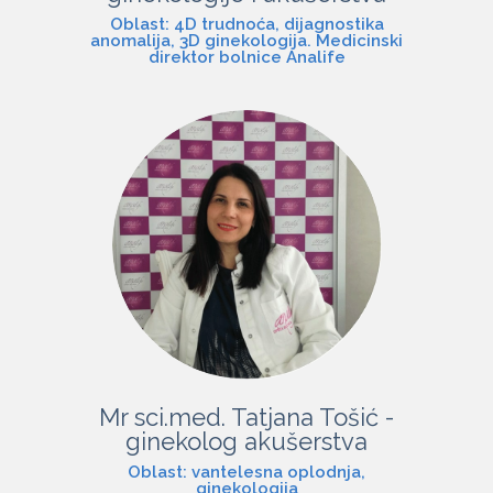
Oblast: 4D trudnoća, dijagnostika
anomalija, 3D ginekologija. Medicinski
direktor bolnice Analife
Mr sci.med. Tatjana Tošić -
ginekolog akušerstva
Oblast: vantelesna oplodnja,
ginekologija