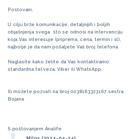
Postovani,
U cilju brže komunikacije, detaljnijih i boljih
objašnjenja svega što se odnosi na intervenciju
koja Vas interesuje (priprema, cena, termin i sl),
najbolje je da nam pošaljete Vaš broj telefona.
Naglasite kako želite da Vas kontaktiramo:
standardna tel.veza, Viber ili WhatsApp.
Ili možete pozvati na broj 0038163323167 sestra
Bojana
S poštovanjem Analife
Milos (2024-04-24)