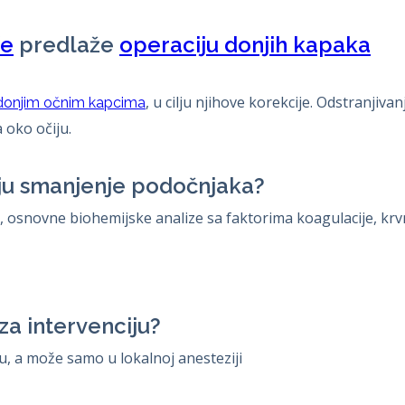
fe
predlaže
operaciju donjih kapaka
, u cilju njihove korekcije. Odstranjiv
donjim očnim kapcima
 oko očiju.
ju smanjenje podočnjaka?
a, osnovne biohemijske analize sa faktorima koagulacije, krv
 za intervenciju?
u, a može samo u lokalnoj anesteziji