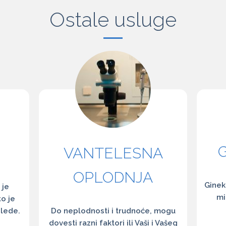
Ostale usluge
VANTELESNA
OPLODNJA
Ginek
 je
mi
to je
glede.
Do neplodnosti i trudnoće, mogu
dovesti razni faktori ili Vaši i Vašeg