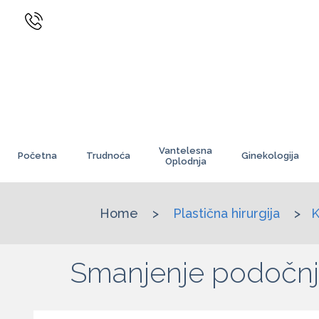
Vantelesna
Početna
Trudnoća
Ginekologija
Oplodnja
Home
>
Plastična hirurgija
>
K
Smanjenje podočnja