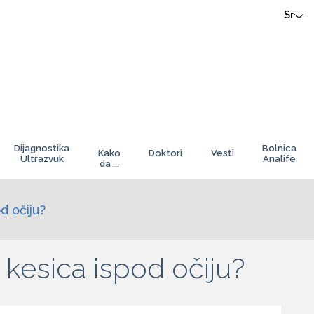
Sr
Dijagnostika
Bolnica
Kako
Doktori
Vesti
Ultrazvuk
Analife
da ...
d očiju?
kesica ispod očiju?