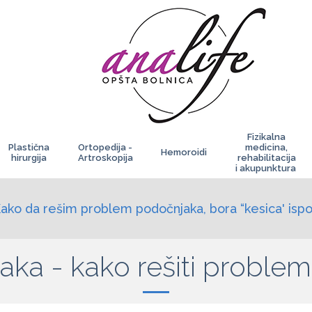
Fizikalna
Plastična
Ortopedija -
medicina,
Hemoroidi
hirurgija
Artroskopija
rehabilitacija
i akupunktura
ako da rešim problem podočnjaka, bora “kesica' ispo
ka - kako rešiti problem 