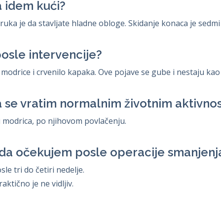
 idem kući?
ruka je da stavljate hladne obloge. Skidanje konaca je sedmi
osle intervencije?
modrice i crvenilo kapaka. Ove pojave se gube i nestaju kao
 se vratim normalnim životnim aktivno
i modrica, po njihovom povlačenju.
da očekujem posle operacije smanjenj
le tri do četiri nedelje.
aktično je ne vidljiv.