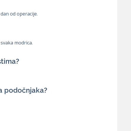
 dan od operacije.
 svaka modrica.
stima?
a podočnjaka?