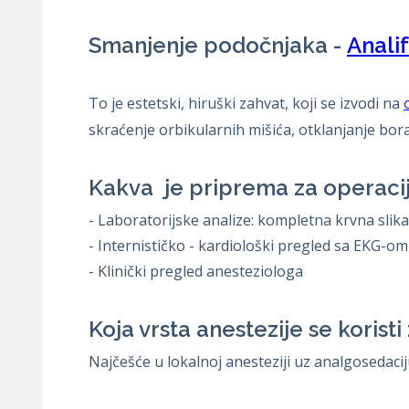
Smanjenje podočnjaka -
Anali
To je estetski, hiruški zahvat, koji se izvodi na
skraćenje orbikularnih mišića, otklanjanje bora
Kakva je priprema za operaci
- Laboratorijske analize: kompletna krvna slik
- Internističko - kardiološki pregled sa EKG-om
- Klinički pregled anesteziologa
Koja vrsta anestezije se koristi
Najčešće u lokalnoj anesteziji uz analgosedacij