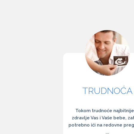
TRUDNOĆA
Tokom trudnoće najbitnije
zdravlje Vas i Vaše bebe, za
potrebno ići na redovne pre
...