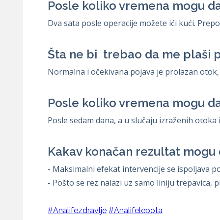
Posle koliko vremena mogu da
Dva sata posle operacije možete ići kući. Prepo
Šta ne bi trebao da me plaši p
Normalna i očekivana pojava je prolazan otok, 
Posle koliko vremena mogu da
Posle sedam dana, a u slučaju izraženih otoka 
Kakav konačan rezultat mogu 
- Maksimalni efekat intervencije se ispoljava pos
- Pošto se rez nalazi uz samo liniju trepavica, pr
#Analifezdravlje
#Analifelepota