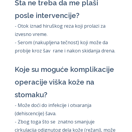
Šta ne treba da me plaši
posle intervencije?
- Otok iznad hiruškog reza koji prolazi za
izvesno vreme.
- Serom (nakupljena tečnost) koji može da
probije kroz šav rane i nakon skidanja drena.
Koje su moguće komplikacije
operacije viška kože na
stomaku?
- Može doći do infekcije i otvaranja
(dehiscencije) šava.
- Zbog toga što se znatno smanjuje
cirkulacija odignutog dela kože (režanj), može