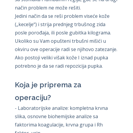
način problem ne može rešiti.
Jedini način da se reši problem viseće kože
(„kecelje“) i strija prednjeg trbušnog zida
posle porođaja, ili posle gubitka kilograma.
Ukoliko su Vam opušteni trbušni mišići u
okviru ove operacije radi se njihovo zatezanje.
Ako postoji veliki višak kože I iznad pupka
potrebno je da se radi repozicija pupka.
Koja je priprema za
operaciju?
- Laboratorijske analize: kompletna krvna
slika, osnovne biohemijske analize sa
faktorima koagulacije, krvna grupa i Rh
faktor, urin