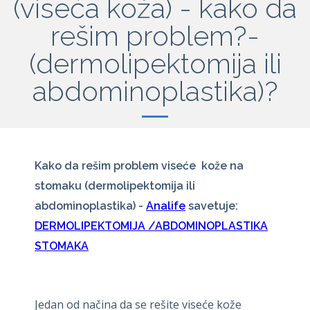
(viseća koža) - kako da
rešim problem?-
(dermolipektomija ili
abdominoplastika)?
Kako da rešim problem viseće kože na
stomaku (dermolipektomija ili
abdominoplastika) -
Analife
savetuje:
DERMOLIPEKTOMIJA /ABDOMINOPLASTIKA
STOMAKA
Jedan od načina da se rešite viseće kože