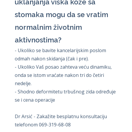
uklanjanja viška kože sa
stomaka mogu da se vratim
normalnim životnim
aktivnostima?
- Ukoliko se bavite kancelarijskim poslom
odmah nakon skidanja (čak i pre).
- Ukoliko Vaš posao zahteva veću dinamiku,
onda se istom vraćate nakon tri do četiri
nedelje.
- Shodno deformitetu trbušnog zida određuje
se i cena operacije
Dr Arsić - Zakažite besplatnu konsultaciju
telefonom 069-319-68-08