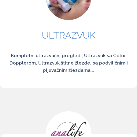
ULTRAZVUK
Kompletni ultrazvučni pregledi, Ultrazvuk sa Color
Dopplerom, Ultrazvuk štitne žlezde, sa podviličnim i
pljuvačnim žlezdama...