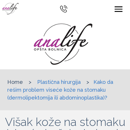
Home
>
Plastična hirurgija
>
Kako da
rešim problem viseće kože na stomaku
(dermolipektomija ili abdominoplastika)?
Višak kože na stomaku