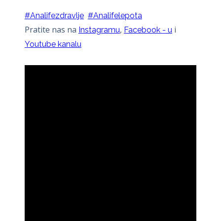
#Analifezdravlje
#Analifelepota
Pratite nas na
,
i
Instagramu
Facebook - u
Youtube kanalu