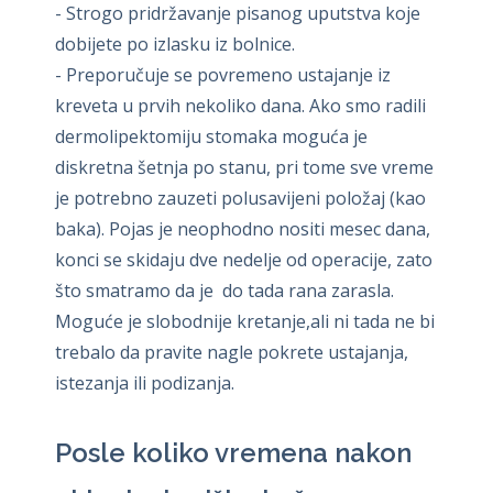
- Strogo pridržavanje pisanog uputstva koje
dobijete po izlasku iz bolnice.
- Preporučuje se povremeno ustajanje iz
kreveta u prvih nekoliko dana. Ako smo radili
dermolipektomiju stomaka moguća je
diskretna šetnja po stanu, pri tome sve vreme
je potrebno zauzeti polusavijeni položaj (kao
baka). Pojas je neophodno nositi mesec dana,
konci se skidaju dve nedelje od operacije, zato
što smatramo da je do tada rana zarasla.
Moguće je slobodnije kretanje,ali ni tada ne bi
trebalo da pravite nagle pokrete ustajanja,
istezanja ili podizanja.
Posle koliko vremena nakon