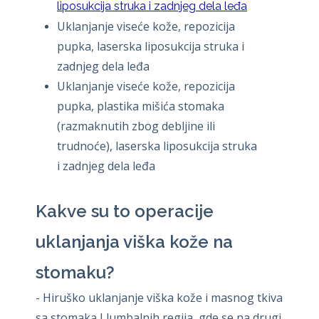
liposukcija struka i zadnjeg dela leđa
Uklanjanje viseće kože, repozicija
pupka, laserska liposukcija struka i
zadnjeg dela leđa
Uklanjanje viseće kože, repozicija
pupka, plastika mišića stomaka
(razmaknutih zbog debljine ili
trudnoće), laserska liposukcija struka
i zadnjeg dela leđa
Kakve su to operacije
uklanjanja viška kože na
stomaku?
- Hiruško uklanjanje viška kože i masnog tkiva
sa stomaka I lumbalnih regija, gde se na drugi