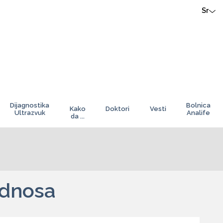
Sr
Dijagnostika
Bolnica
Kako
Doktori
Vesti
Ultrazvuk
Analife
da ...
odnosa