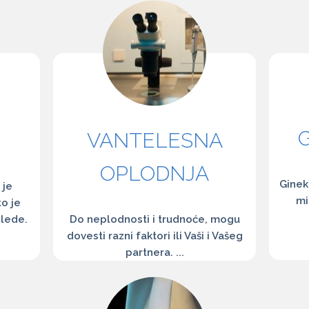
VANTELESNA
OPLODNJA
Ginek
 je
mi
to je
glede.
Do neplodnosti i trudnoće, mogu
dovesti razni faktori ili Vaši i Vašeg
partnera. ...