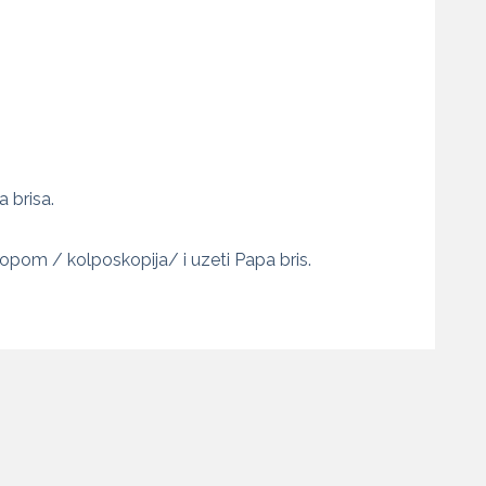
 brisa.
pom / kolposkopija/ i uzeti Papa bris.