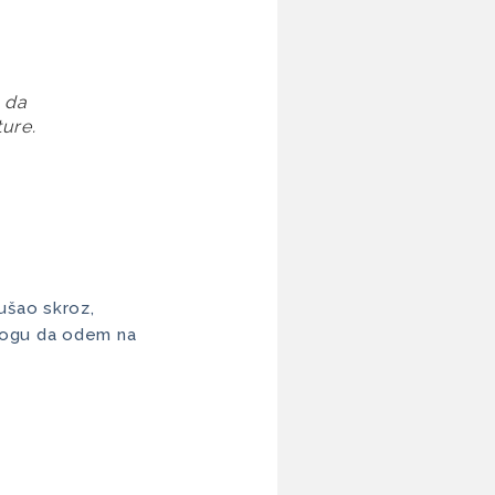
da 
ure.
 ušao skroz,
 mogu da odem na