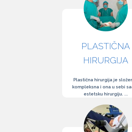
PLASTIČNA
HIRURGIJA
Plastična hirurgija je složen
kompleksna i ona u sebi sa
estetsku hirurgiju. ...