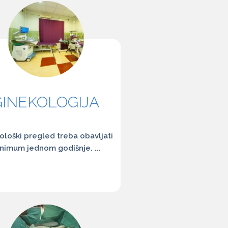
GINEKOLOGIJA
ološki pregled treba obavljati
nimum jednom godišnje. ...