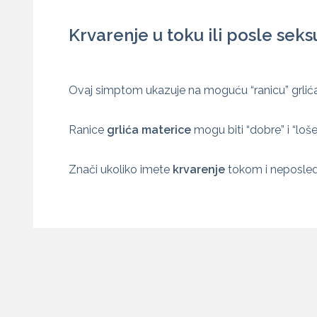
Krvarenje u toku ili posle se
Ovaj simptom ukazuje na moguću “ranicu” grlića
Ranice
grlića materice
mogu biti “dobre” i “lo
Znači ukoliko imete
krvarenje
tokom i neposle