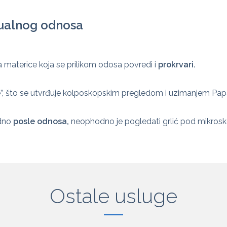
ksualnog odnosa
 materice koja se prilikom odosa povredi i
prokrvari.
še”, što se utvrđuje kolposkopskim pregledom i uzimanjem Papa
dno
posle odnosa,
neophodno je pogledati grlić pod mikrosko
Ostale usluge