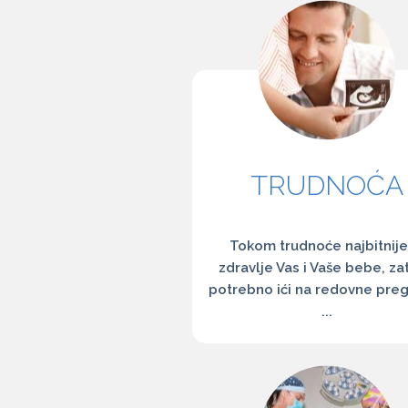
TRUDNOĆA
Tokom trudnoće najbitnije
zdravlje Vas i Vaše bebe, za
potrebno ići na redovne pre
...