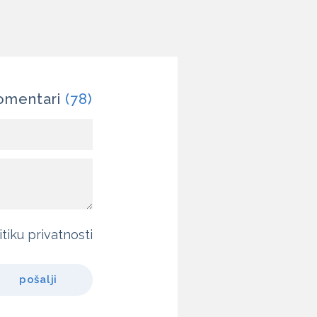
omentari
(78)
itiku privatnosti
pošalji