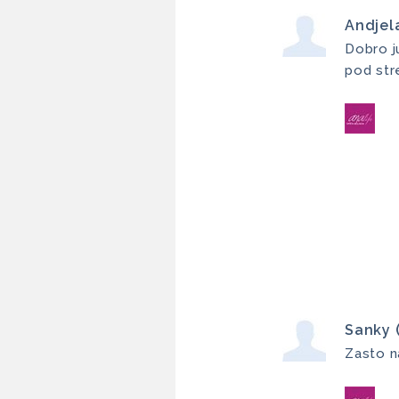
Andjel
Dobro j
pod st
Sanky 
Zasto n