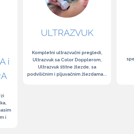
ULTRAZVUK
Kompletni ultrazvučni pregledi,
A i
spe
Ultrazvuk sa Color Dopplerom,
Ultrazvuk štitne žlezde, sa
RA
podviličnim i pljuvačnim žlezdama...
zi
ka,
nasim
m i