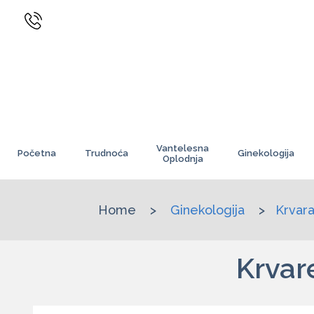
Vantelesna
Početna
Trudnoća
Ginekologija
Oplodnja
Home
>
Ginekologija
>
Krvar
Krvar