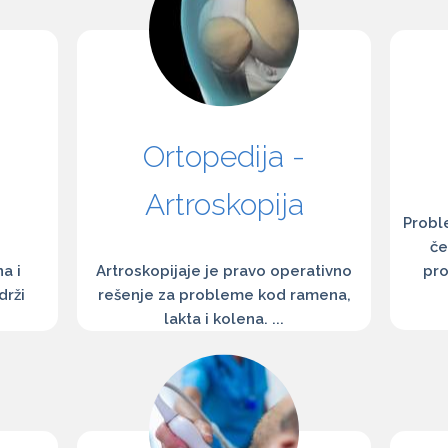
Ortopedija -
Artroskopija
Probl
če
pro
a i
Artroskopijaje je pravo operativno
drži
rešenje za probleme kod ramena,
lakta i kolena. ...