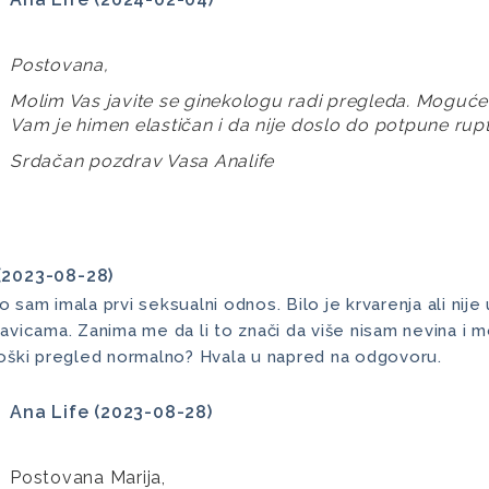
Postovana,
Molim Vas javite se ginekologu radi pregleda. Moguće 
Vam je himen elastičan i da nije doslo do potpune rupt
Srdačan pozdrav Vasa Analife
(2023-08-28)
sam imala prvi seksualni odnos. Bilo je krvarenja ali nije
avicama. Zanima me da li to znači da više nisam nevina i
oški pregled normalno? Hvala u napred na odgovoru.
Ana Life (2023-08-28)
Postovana Marija,