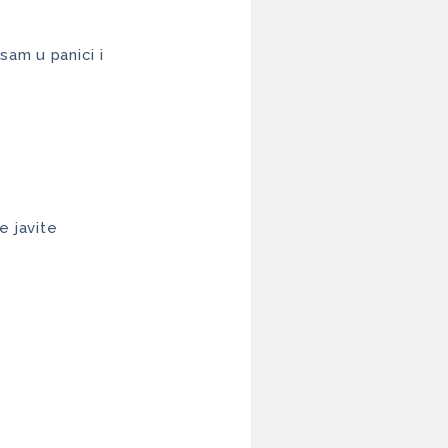
sam u panici i
e javite