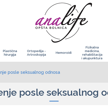
Fizikalna
Plastična
Ortopedija -
medicina,
Hemoroidi
hirurgija
Artroskopija
rehabilitacija
i akupunktura
anje posle seksualnog odnosa
enje posle seksualnog 