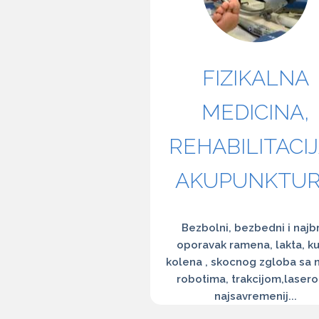
FIZIKALNA
MEDICINA,
REHABILITACIJ
AKUPUNKTU
Bezbolni, bezbedni i najbr
oporavak ramena, lakta, ku
kolena , skocnog zgloba sa 
robotima, trakcijom,lasero
najsavremenij...