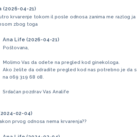
a (2026-04-21)
utro krvarenje tokom il posle odnosa zanima me razlog ja 
resom zbog toga
Ana Life (2026-04-21)
Poštovana,
Molimo Vas da odete na pregled kod ginekologa.
Ako želite da odradite pregled kod nas potrebno je da s
na 069 319 68 08.
Srdačan pozdrav Vas Analife
(2024-02-04)
akon prvog odnosa nema krvarenja??
Ana Life (2024-02-04)