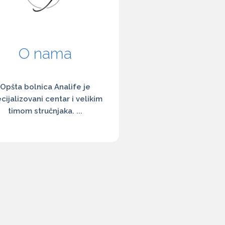
O nama
Opšta bolnica Analife je
cijalizovani centar i velikim
timom stručnjaka. ...