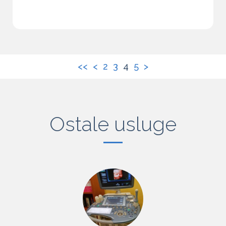
<<
<
2
3
4
5
>
Ostale usluge