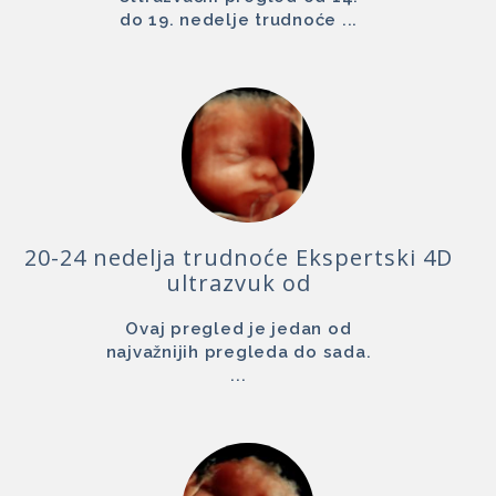
do 19. nedelje trudnoće ...
20-24 nedelja trudnoće Ekspertski 4D
ultrazvuk od
Ovaj pregled je jedan od
najvažnijih pregleda do sada.
...