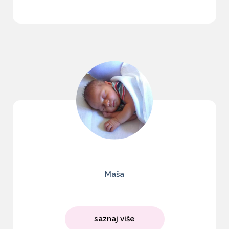
Maša
saznaj više