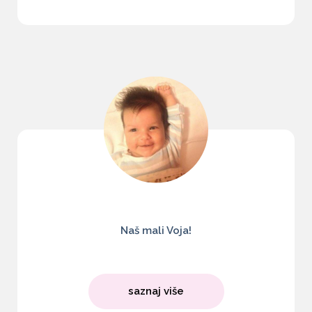
Naš mali Voja!
saznaj više