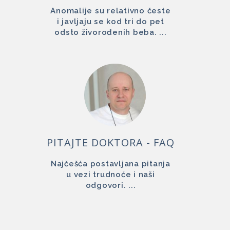
Anomalije su relativno česte
i javljaju se kod tri do pet
odsto živorođenih beba. ...
PITAJTE DOKTORA - FAQ
Najčešća postavljana pitanja
u vezi trudnoće i naši
odgovori. ...