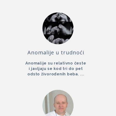
Anomalije u trudnoći
Anomalije su relativno česte
i javljaju se kod tri do pet
odsto živorođenih beba. ...